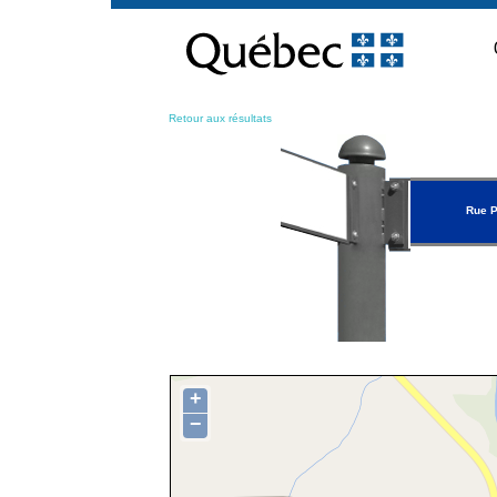
Passer
au
contenu
Retour aux résultats
Rue P
+
−