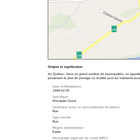
Origine et signification
Au Québec, dans un grand nombre de municipalités, on appell
possédant le plus de prestige ou d'utilité pour les habitants loc
Date d'officialisation
1999-02-05
Spécifique
Principale Ouest
Générique (avec ou sans particules de liaison)
Rue
Type d'entité
Rue
Région administrative
Estrie
Municipalité régionale de comté (MRC)