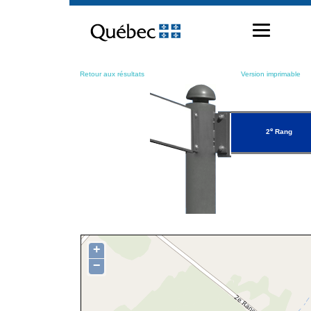
Passer
au
contenu
Retour aux résultats
Version imprimable
e
2
Rang
+
−