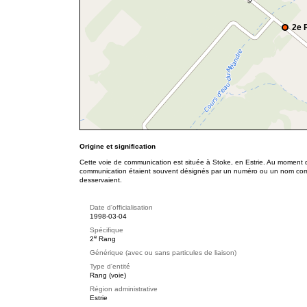
2e 
Origine et signification
Cette voie de communication est située à Stoke, en Estrie. Au moment d
communication étaient souvent désignés par un numéro ou un nom corres
desservaient.
Date d'officialisation
1998-03-04
Spécifique
e
2
Rang
Générique (avec ou sans particules de liaison)
Type d'entité
Rang (voie)
Région administrative
Estrie