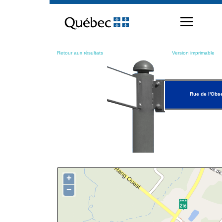
Passer
au
contenu
Retour aux résultats
Version imprimable
Rue de l'Obs
+
−