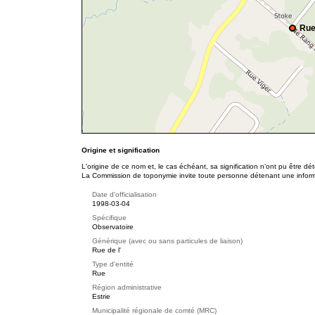
Rue
Origine et signification
L'origine de ce nom et, le cas échéant, sa signification n’ont pu être d
La Commission de toponymie invite toute personne détenant une informat
Date d'officialisation
1998-03-04
Spécifique
Observatoire
Générique (avec ou sans particules de liaison)
Rue de l'
Type d'entité
Rue
Région administrative
Estrie
Municipalité régionale de comté (MRC)