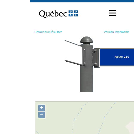
Passer
au
contenu
Retour aux résultats
Version imprimable
Route 216
+
−