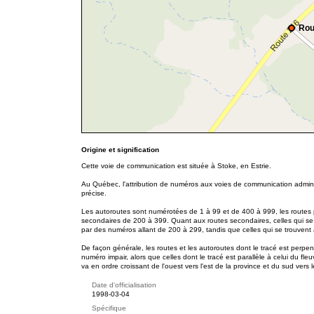
Rou
Origine et signification
Cette voie de communication est située à Stoke, en Estrie.
Au Québec, l'attribution de numéros aux voies de communication adminis
précise.
Les autoroutes sont numérotées de 1 à 99 et de 400 à 999, les routes p
secondaires de 200 à 399. Quant aux routes secondaires, celles qui se
par des numéros allant de 200 à 299, tandis que celles qui se trouvent
De façon générale, les routes et les autoroutes dont le tracé est perpe
numéro impair, alors que celles dont le tracé est parallèle à celui du f
va en ordre croissant de l'ouest vers l'est de la province et du sud vers 
Date d'officialisation
1998-03-04
Spécifique