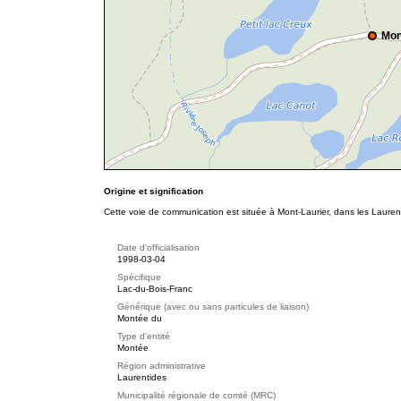
Mon
Origine et signification
Cette voie de communication est située à Mont-Laurier, dans les Lauren
Date d'officialisation
1998-03-04
Spécifique
Lac-du-Bois-Franc
Générique (avec ou sans particules de liaison)
Montée du
Type d'entité
Montée
Région administrative
Laurentides
Municipalité régionale de comté (MRC)