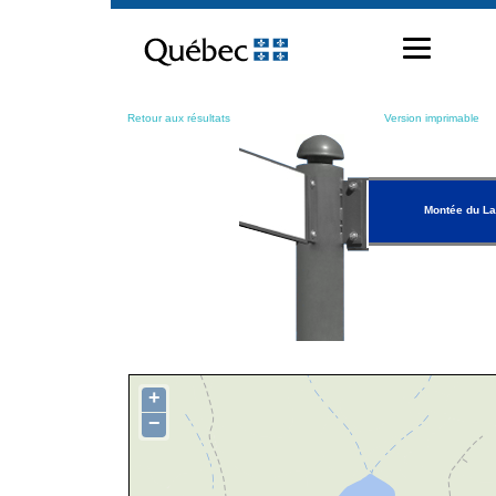
Passer
au
contenu
Retour aux résultats
Version imprimable
Montée du La
+
−