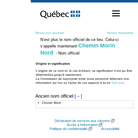
Passer
au
contenu
Retour aux résultats
Version imprimable
N’est plus le nom officiel de ce lieu. Celui-ci
Chemin Morin
s’appelle maintenant
Nord
- Nom officiel
Origine et signification
L'origine de ce nom et, le cas échéant, sa signification n’ont pu être
déterminées jusqu’à maintenant.
La Commission de toponymie invite toute personne détenant une
information sur l'un ou l'autre de ces aspects à lui en
faire part
.
Ancien nom officiel
[ – ]
Chemin Morin
Déclaration de services aux citoyens
Accès à l’information
Politique de confidentialité
Accessibilité