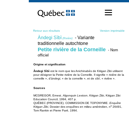
Passer
au
contenu
Retour aux résultats
Version imprimable
Àndegi Sìbì
- Variante
(Rivière)
traditionnelle autochtone
Petite rivière de la Corneille
- Nom
officiel
Origine et signification
Àndegi Sìbì
est le nom que les Anichinabés de Kitigan Zibi utilisent
pour désigner la Petite rivière de la Corneille. Il signifie « rivière de la
corneille », d’
àndegi
, « de la corneille », et de
sìbì
, « rivière ».
Sources
MCGREGOR, Ernest.
Algonquin Lexicon
, Kitigan Zibi, Kitigan Zibi
Education Council, 1994, 407 p.
QUÉBEC (PROVINCE). COMMISSION DE TOPONYMIE.
Enquête
o
Kitigan Zibi
, Dossier des enquêtes en milieu amérindien, n
26491,
Tom Rankin et Pierre Paré, 1994.