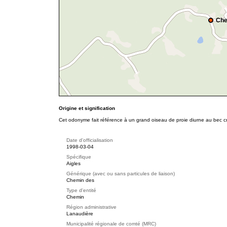
Che
Origine et signification
Cet odonyme fait référence à un grand oiseau de proie diurne au bec c
Date d'officialisation
1998-03-04
Spécifique
Aigles
Générique (avec ou sans particules de liaison)
Chemin des
Type d'entité
Chemin
Région administrative
Lanaudière
Municipalité régionale de comté (MRC)