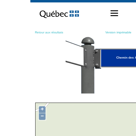
Passer
au
contenu
Retour aux résultats
Version imprimable
Chemin des A
+
−