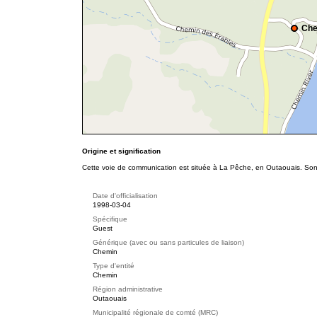
Che
Origine et signification
Cette voie de communication est située à La Pêche, en Outaouais. Son 
Date d'officialisation
1998-03-04
Spécifique
Guest
Générique (avec ou sans particules de liaison)
Chemin
Type d'entité
Chemin
Région administrative
Outaouais
Municipalité régionale de comté (MRC)