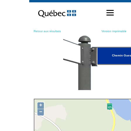
Passer
au
contenu
Retour aux résultats
Version imprimable
Chemin Gues
+
−