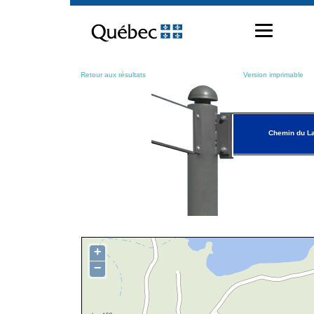
Passer
au
contenu
Retour aux résultats
Version imprimable
Chemin du La
+
−