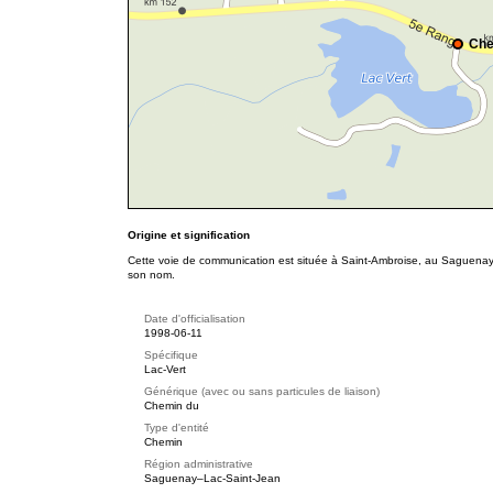
Che
Origine et signification
Cette voie de communication est située à Saint-Ambroise, au Saguenay
son nom.
Date d'officialisation
1998-06-11
Spécifique
Lac-Vert
Générique (avec ou sans particules de liaison)
Chemin du
Type d'entité
Chemin
Région administrative
Saguenay–Lac-Saint-Jean