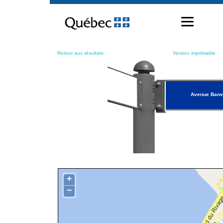
Passer
au
contenu
Retour aux résultats
Version imprimable
Avenue Banvi
+
−