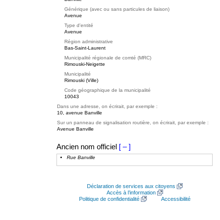
Générique (avec ou sans particules de liaison)
Avenue
Type d'entité
Avenue
Région administrative
Bas-Saint-Laurent
Municipalité régionale de comté (MRC)
Rimouski-Neigette
Municipalité
Rimouski (Ville)
Code géographique de la municipalité
10043
Dans une adresse, on écrirait, par exemple :
10, avenue Banville
Sur un panneau de signalisation routière, on écrirait, par exemple :
Avenue Banville
Ancien nom officiel
[ – ]
Rue Banville
Déclaration de services aux citoyens
Accès à l’information
Politique de confidentialité
Accessibilité