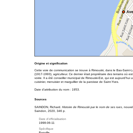
Ave
Origine et signification
Cette voie de communication se trouve à Rimouski, dans le Bas-Saint-La
(1917-1993), agriculteur. Ce dernier était propriétaire des terrains où es
voirie. Il a été conseiller municipal de Rimouski-Est, qui est aujourd’hui 
cuisinier, menuisier et marguillier de la paroisse de Saint-Yves.
Date d’attribution du nom : 1953.
Sources
SAINDON, Richard.
Histoire de Rimouski par le nom de ses rues
, nouve
Saindon, 2020, 346 p.
Date d'officialisation
1998-06-11
Spécifique
Banville