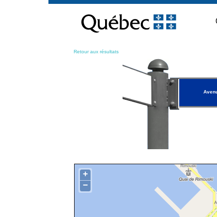
Passer
au
contenu
Retour aux résultats
Avenu
+
−