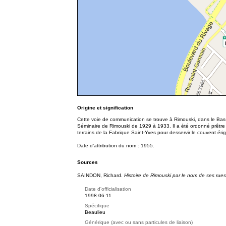
Origine et signification
Cette voie de communication se trouve à Rimouski, dans le Bas
Séminaire de Rimouski de 1929 à 1933. Il a été ordonné prêtre
terrains de la Fabrique Saint-Yves pour desservir le couvent éri
Date d’attribution du nom : 1955.
Sources
SAINDON, Richard.
Histoire de Rimouski par le nom de ses rues
Date d'officialisation
1998-06-11
Spécifique
Beaulieu
Générique (avec ou sans particules de liaison)