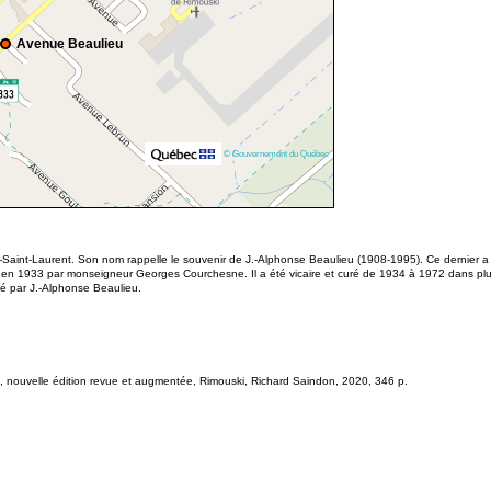
Avenue Beaulieu
© Gouvernement du Québec
-Saint-Laurent. Son nom rappelle le souvenir de J.-Alphonse Beaulieu (1908-1995). Ce dernier a
 en 1933 par monseigneur Georges Courchesne. Il a été vicaire et curé de 1934 à 1972 dans plus
gé par J.-Alphonse Beaulieu.
, nouvelle édition revue et augmentée, Rimouski, Richard Saindon, 2020, 346 p.