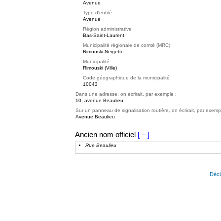
Avenue
Type d'entité
Avenue
Région administrative
Bas-Saint-Laurent
Municipalité régionale de comté (MRC)
Rimouski-Neigette
Municipalité
Rimouski (Ville)
Code géographique de la municipalité
10043
Dans une adresse, on écrirait, par exemple :
10, avenue Beaulieu
Sur un panneau de signalisation routière, on écrirait, par exemp
Avenue Beaulieu
Ancien nom officiel
[ – ]
Rue Beaulieu
Décl