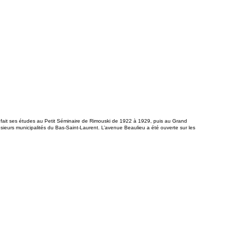
 fait ses études au Petit Séminaire de Rimouski de 1922 à 1929, puis au Grand
ieurs municipalités du Bas-Saint-Laurent. L’avenue Beaulieu a été ouverte sur les