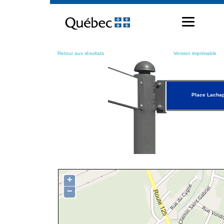
Passer
au
contenu
Retour aux résultats
Version imprimable
Place Lachap
+
−