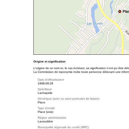
Pla
Origine et signification
L'origine de ce nom et, le cas échéant, sa signification n’ont pu être d
La Commission de toponymie invite toute personne détenant une informat
Date d'officialisation
1998-08-28
Spécifique
Lachapelle
Générique (avec ou sans particules de liaison)
Place
Type d'entité
Place (voie)
Région administrative
Lanaudière
Municipalité régionale de comté (MRC)