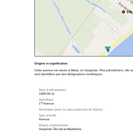
1re
Origine et signification
Cette avenue est située à Maria, en Gaspésie. Plus précisément, elle 
sont identifiées par des désignations numériques.
Date d'officialisation
1998-06-11
Spécifique
re
1
Avenue
Générique (avec ou sans particules de liaison)
Type d'entité
Avenue
Région administrative
Gaspésie–Îles-de-la-Madeleine