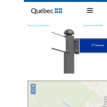
Passer
au
contenu
Retour aux résultats
Version imprimable
re
1
Avenue
+
−