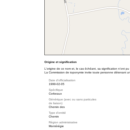
Origine et signification
L'origine de ce nom et, le cas échéant, sa signification n’ont p
La Commission de toponymie invite toute personne détenant une 
Date d'officialisation
1999-02-05
Spécifique
Corbeaux
Générique (avec ou sans particules
de liaison)
Chemin des
Type d'entité
Chemin
Région administrative
Montérégie