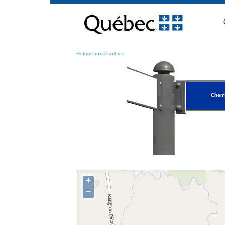
Passer
au
contenu
Retour aux résultats
Chem
+
−