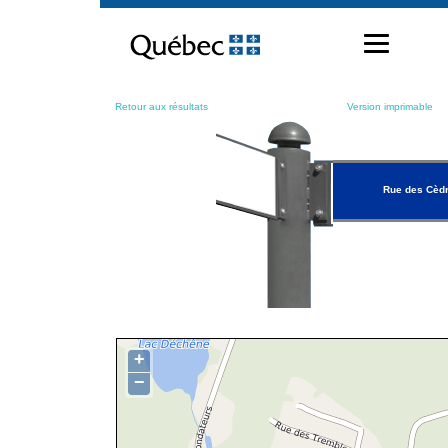
Passer
au
contenu
Retour aux résultats
Version imprimable
Rue des Cèd
+
−