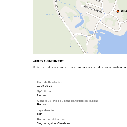
Rue
Origine et signification
Cette rue est située dans un secteur où les voies de communication so
Date d'officialisation
1998-08-28
Spécifique
Cèdres
Générique (avec ou sans particules de liaison)
Rue des
Type d'entité
Rue
Région administrative
Saguenay–Lac-Saint-Jean