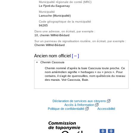
Municipalité régionale de comté (MRC)
Le Fjord-du-Saguenay
Municipalité
Larouche (Municipalité)
Code géographique de la municipalité
94265
Dans une adresse, on écrirait, par exemple :
10, chemin Wilfrid-Bédard
Sur un panneau de signalisation routière, on écrirait, par exemple :
Chemin Wilfrid-Bédard
Ancien nom officiel
[ – ]
Chemin Cascouia
Chemin nommé d'après la baie Cascouia toute proche. Ce
nom amérindien signifie « herbages » ou « joncs ». Pour
certains, il s'agit de quenouilles, nom québécois du roseau
des marais. Voir Cascouia, Baie.
Déclaration de services aux citoyens
Accès à l’information
Politique de confidentialité
Accessibilité