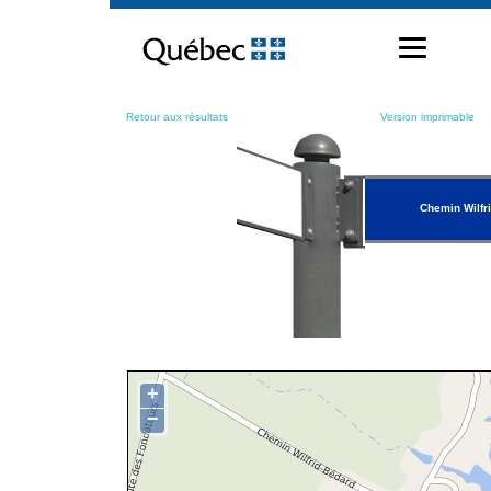
Passer
au
contenu
Retour aux résultats
Version imprimable
Chemin Wilfr
+
−