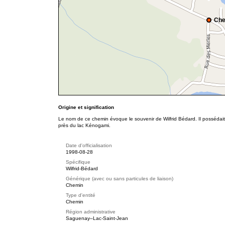
Che
Origine et signification
Le nom de ce chemin évoque le souvenir de Wilfrid Bédard. Il possédait 
près du lac Kénogami.
Date d'officialisation
1998-08-28
Spécifique
Wilfrid-Bédard
Générique (avec ou sans particules de liaison)
Chemin
Type d'entité
Chemin
Région administrative
Saguenay–Lac-Saint-Jean