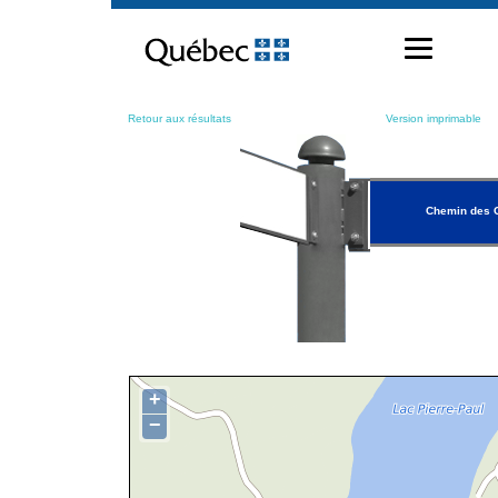
Passer
au
contenu
Retour aux résultats
Version imprimable
Chemin des 
+
−