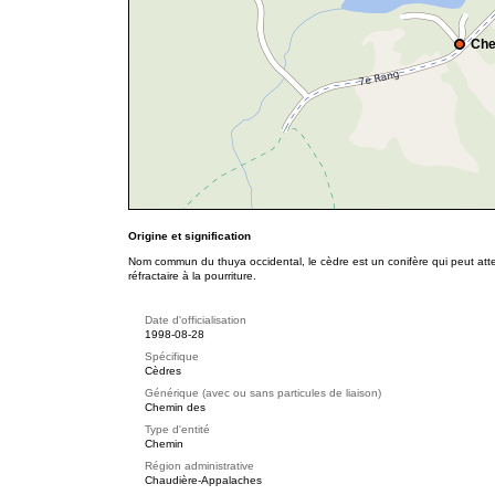
Che
Origine et signification
Nom commun du thuya occidental, le cèdre est un conifère qui peut att
réfractaire à la pourriture.
Date d'officialisation
1998-08-28
Spécifique
Cèdres
Générique (avec ou sans particules de liaison)
Chemin des
Type d'entité
Chemin
Région administrative
Chaudière-Appalaches