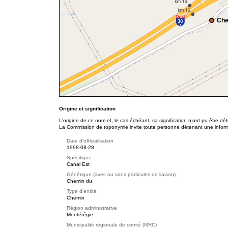
Che
Origine et signification
L'origine de ce nom et, le cas échéant, sa signification n’ont pu être d
La Commission de toponymie invite toute personne détenant une informat
Date d'officialisation
1998-08-28
Spécifique
Canal Est
Générique (avec ou sans particules de liaison)
Chemin du
Type d'entité
Chemin
Région administrative
Montérégie
Municipalité régionale de comté (MRC)