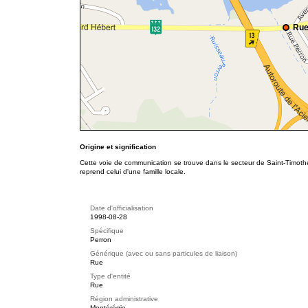
Rue
Origine et signification
Cette voie de communication se trouve dans le secteur de Saint-Timoth
reprend celui d'une famille locale.
Date d'officialisation
1998-08-28
Spécifique
Perron
Générique (avec ou sans particules de liaison)
Rue
Type d'entité
Rue
Région administrative
Montérégie