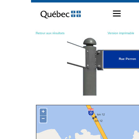
Passer
au
contenu
Retour aux résultats
Version imprimable
Rue Perron
+
−