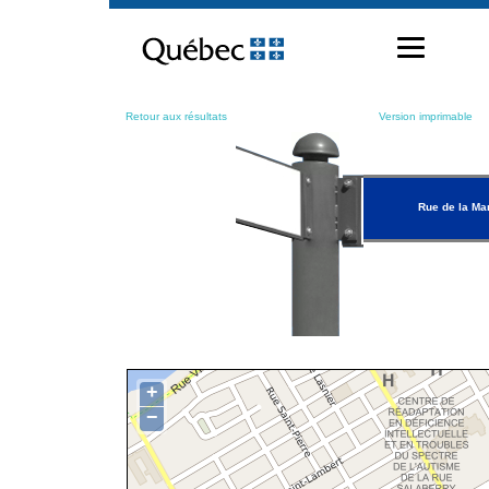
Passer
au
contenu
Retour aux résultats
Version imprimable
Rue de la Ma
+
−