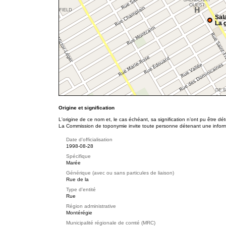
Sal
La g
Origine et signification
L'origine de ce nom et, le cas échéant, sa signification n’ont pu être d
La Commission de toponymie invite toute personne détenant une informat
Date d'officialisation
1998-08-28
Spécifique
Marée
Générique (avec ou sans particules de liaison)
Rue de la
Type d'entité
Rue
Région administrative
Montérégie
Municipalité régionale de comté (MRC)