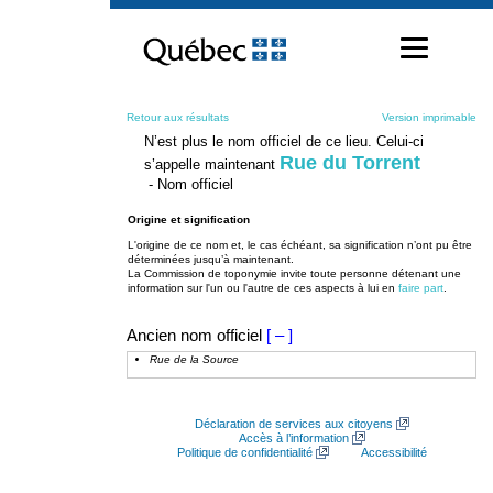
Passer
au
contenu
Retour aux résultats
Version imprimable
N’est plus le nom officiel de ce lieu. Celui-ci
Rue du Torrent
s’appelle maintenant
- Nom officiel
Origine et signification
L'origine de ce nom et, le cas échéant, sa signification n’ont pu être
déterminées jusqu’à maintenant.
La Commission de toponymie invite toute personne détenant une
information sur l'un ou l'autre de ces aspects à lui en
faire part
.
Ancien nom officiel
[ – ]
Rue de la Source
Déclaration de services aux citoyens
Accès à l’information
Politique de confidentialité
Accessibilité