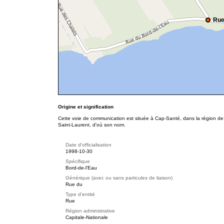
Rue
Origine et signification
Cette voie de communication est située à Cap-Santé, dans la région de l
Saint-Laurent, d'où son nom.
Date d'officialisation
1998-10-30
Spécifique
Bord-de-l'Eau
Générique (avec ou sans particules de liaison)
Rue du
Type d'entité
Rue
Région administrative
Capitale-Nationale