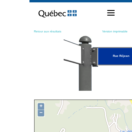
Passer
au
contenu
Retour aux résultats
Version imprimable
Rue Réjean
+
−