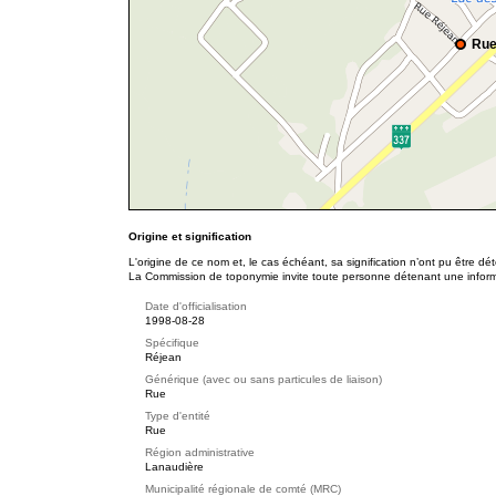
Rue
Origine et signification
L'origine de ce nom et, le cas échéant, sa signification n’ont pu être d
La Commission de toponymie invite toute personne détenant une informat
Date d'officialisation
1998-08-28
Spécifique
Réjean
Générique (avec ou sans particules de liaison)
Rue
Type d'entité
Rue
Région administrative
Lanaudière
Municipalité régionale de comté (MRC)