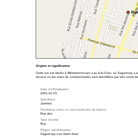
Rue
Origine et signification
Cette rue est située à Métabetchouan–Lac-à-la-Croix, au Saguenay–Lac
secteur où les voies de communication sont identifiées par des noms de 
Date d'officialisation
2001-01-25
Spécifique
Jasmins
Générique (avec ou sans particules de liaison)
Rue des
Type d'entité
Rue
Région administrative
Saguenay–Lac-Saint-Jean