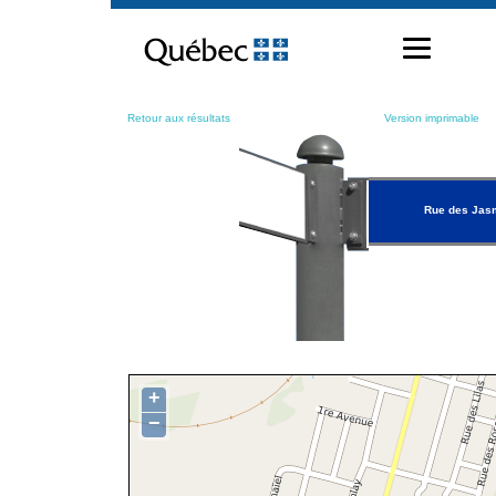
Passer
au
contenu
Retour aux résultats
Version imprimable
Rue des Jas
+
−