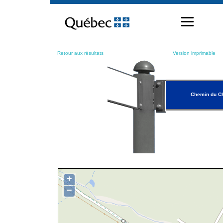
Passer
au
contenu
Retour aux résultats
Version imprimable
Chemin du Ch
+
−