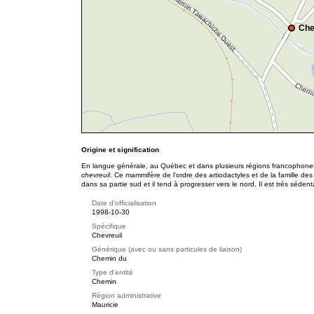
Che
Origine et signification
En langue générale, au Québec et dans plusieurs régions francophones
chevreuil
. Ce mammifère de l'ordre des artiodactyles et de la famille de
dans sa partie sud et il tend à progresser vers le nord. Il est très séde
Date d'officialisation
1998-10-30
Spécifique
Chevreuil
Générique (avec ou sans particules de liaison)
Chemin du
Type d'entité
Chemin
Région administrative
Mauricie