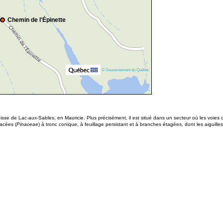
Chemin de l'Épinette
© Gouvernement du Québec
oisse de
Lac-aux-Sables, en Mauricie. Plus précisément, il est situé dans un secteur où les voie
nacées (
Pinaceae
) à tronc conique, à feuillage persistant et à branches étagées, dont les aiguill