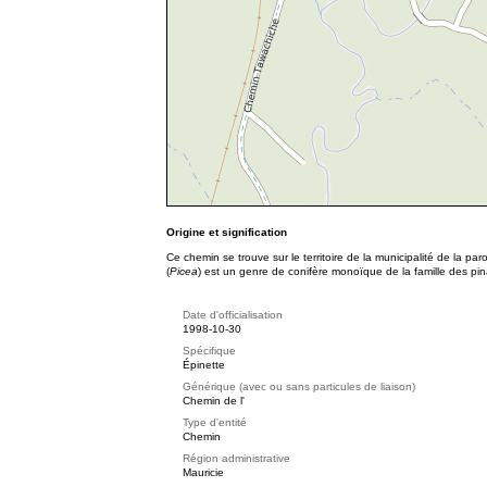
Origine et signification
Ce chemin se trouve
sur le territoire de la municipalité de la par
(
Picea
) est un genre de conifère monoïque de la famille des pi
Date d'officialisation
1998-10-30
Spécifique
Épinette
Générique (avec ou sans particules de liaison)
Chemin de l'
Type d'entité
Chemin
Région administrative
Mauricie