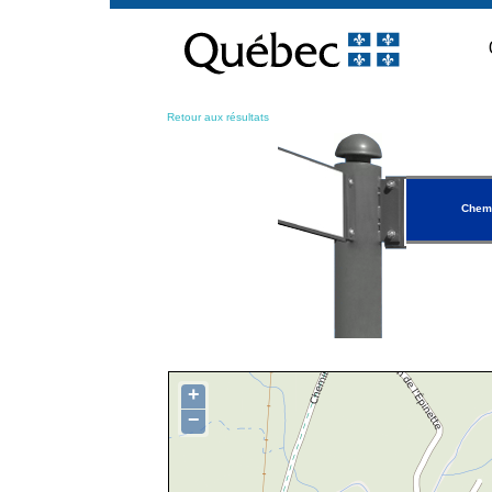
Passer
au
contenu
Retour aux résultats
Chemi
+
−