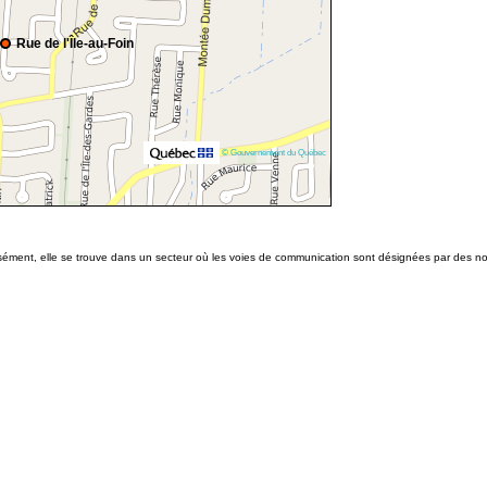
Rue de l'Île-au-Foin
© Gouvernement du Québec
ment, elle se trouve dans un secteur où les voies de communication sont désignées par des noms d'î