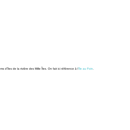
les de la rivière des Mille Îles. On fait ici référence à l
'île au Foin
.