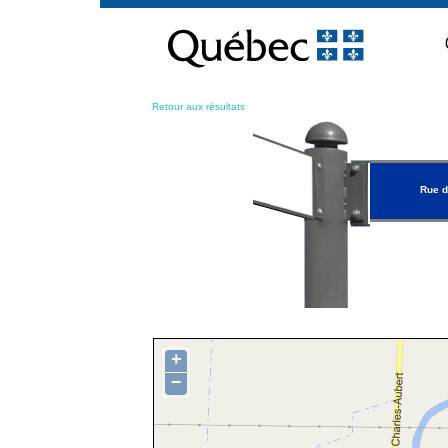
Passer
au
contenu
Retour aux résultats
Rue de
+
−