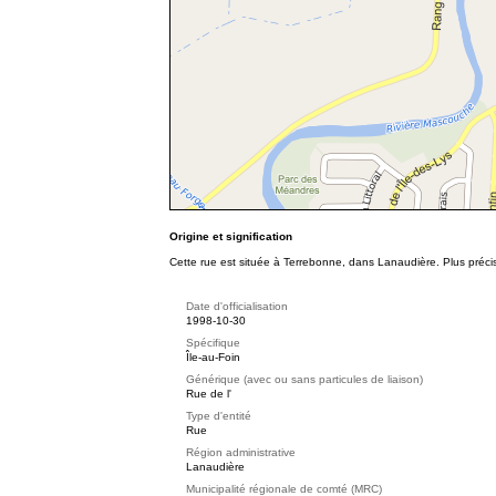
Origine et signification
Cette rue est située à Terrebonne, dans Lanaudière. Plus précisé
Date d'officialisation
1998-10-30
Spécifique
Île-au-Foin
Générique (avec ou sans particules de liaison)
Rue de l'
Type d'entité
Rue
Région administrative
Lanaudière
Municipalité régionale de comté (MRC)