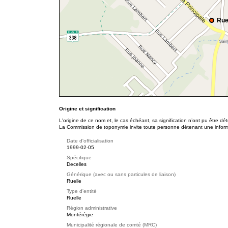
Rue
Origine et signification
L'origine de ce nom et, le cas échéant, sa signification n’ont pu être d
La Commission de toponymie invite toute personne détenant une informat
Date d'officialisation
1999-02-05
Spécifique
Decelles
Générique (avec ou sans particules de liaison)
Ruelle
Type d'entité
Ruelle
Région administrative
Montérégie
Municipalité régionale de comté (MRC)