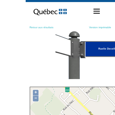
Passer
au
contenu
Retour aux résultats
Version imprimable
Ruelle Decel
+
−