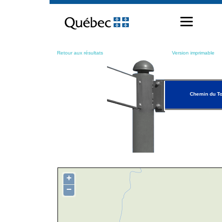
Passer
au
contenu
Retour aux résultats
Version imprimable
Chemin du To
+
−