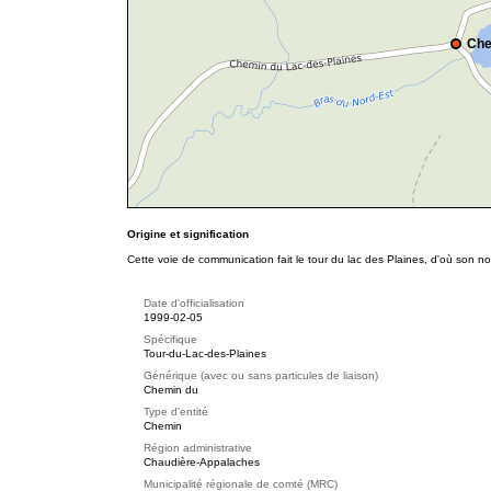
Che
Origine et signification
Cette voie de communication fait le tour du lac des Plaines, d'où son n
Date d'officialisation
1999-02-05
Spécifique
Tour-du-Lac-des-Plaines
Générique (avec ou sans particules de liaison)
Chemin du
Type d'entité
Chemin
Région administrative
Chaudière-Appalaches
Municipalité régionale de comté (MRC)