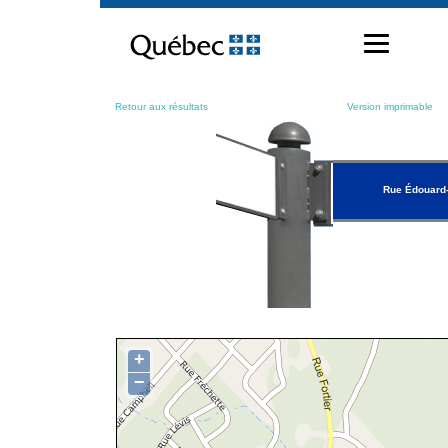
Passer
au
contenu
Retour aux résultats
Version imprimable
Rue Édouard-
+
−