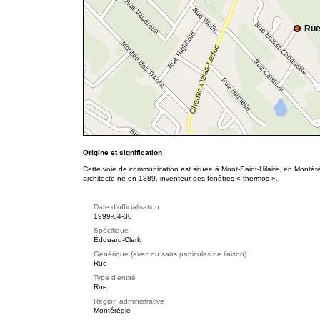
Rue
Origine et signification
Cette voie de communication est située à Mont-Saint-Hilaire, en Montér
architecte né en 1889, inventeur des fenêtres « thermos ».
Date d'officialisation
1999-04-30
Spécifique
Édouard-Clerk
Générique (avec ou sans particules de liaison)
Rue
Type d'entité
Rue
Région administrative
Montérégie