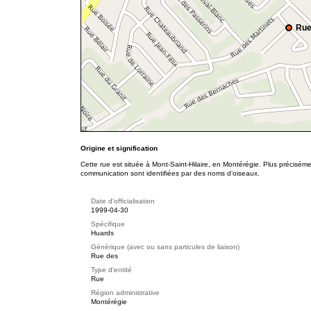
Rue
Origine et signification
Cette rue est située à Mont-Saint-Hilaire, en Montérégie. Plus préciséme
communication sont identifiées par des noms d’oiseaux.
Date d'officialisation
1999-04-30
Spécifique
Huards
Générique (avec ou sans particules de liaison)
Rue des
Type d'entité
Rue
Région administrative
Montérégie