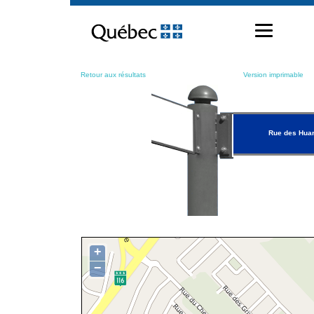
Passer
au
contenu
Retour aux résultats
Version imprimable
Rue des Hua
+
−