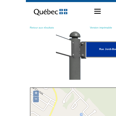
Passer
au
contenu
Retour aux résultats
Version imprimable
Rue Jordi-Bo
+
−