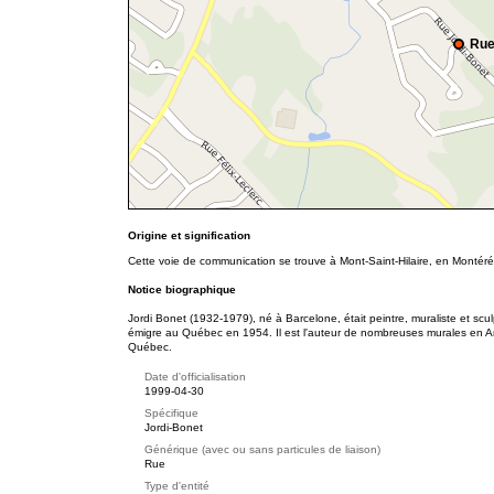
Rue
Origine et signification
Cette voie de communication se trouve à Mont-Saint-Hilaire, en Montéré
Notice biographique
Jordi Bonet (1932-1979), né à Barcelone, était peintre, muraliste et sc
émigre au Québec en 1954. Il est l'auteur de nombreuses murales en A
Québec.
Date d'officialisation
1999-04-30
Spécifique
Jordi-Bonet
Générique (avec ou sans particules de liaison)
Rue
Type d'entité