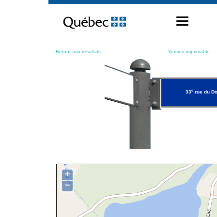
Passer
au
contenu
Retour aux résultats
Version imprimable
e
33
rue du D
+
−