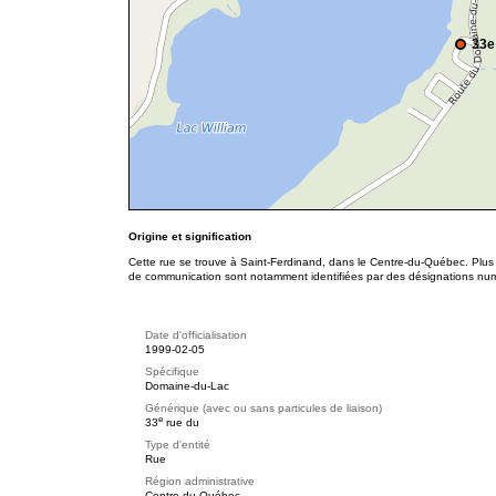
33e
Origine et signification
Cette rue se trouve à Saint-Ferdinand, dans le Centre-du-Québec. Plus 
de communication sont notamment identifiées par des désignations nu
Date d'officialisation
1999-02-05
Spécifique
Domaine-du-Lac
Générique (avec ou sans particules de liaison)
e
33
rue du
Type d'entité
Rue
Région administrative
Centre-du-Québec