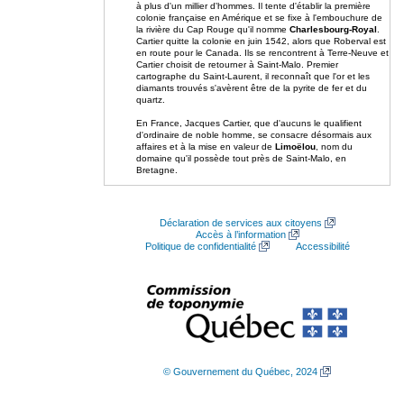
à plus d'un millier d'hommes. Il tente d'établir la première
colonie française en Amérique et se fixe à l'embouchure de
la rivière du Cap Rouge qu'il nomme
Charlesbourg-Royal
.
Cartier quitte la colonie en juin 1542, alors que Roberval est
en route pour le Canada. Ils se rencontrent à Terre-Neuve et
Cartier choisit de retourner à Saint-Malo. Premier
cartographe du Saint-Laurent, il reconnaît que l'or et les
diamants trouvés s'avèrent être de la pyrite de fer et du
quartz.
En France, Jacques Cartier, que d'aucuns le qualifient
d'ordinaire de noble homme, se consacre désormais aux
affaires et à la mise en valeur de
Limoëlou
, nom du
domaine qu'il possède tout près de Saint-Malo, en
Bretagne.
Déclaration de services aux citoyens
Accès à l’information
Politique de confidentialité
Accessibilité
© Gouvernement du Québec, 2024