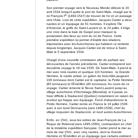
Son premier voyage vers le Nouveau Monde débute le 20
avril 1534 lorsqu'il quitte le port de Saint-Malo, chargé par le
er
roi François I
(1494-1547) de trouver de l'or et un passage
vers l'Asie. Lors de cette expédition, Jacques Cartier a deux
navires et un équipage de 61 hommes. Il explore l'île
d'Anticosti, le golfe du Saint-Laurent et, le 24 juillet, il érige
une croix dans la baie de Gaspé pour marquer la
possession des lieux au nom du roi de France. Cette
première expédition lui permet d'établir des relations
importantes avec les Autochtones qui habitent ce territoire
depuis longtemps. Jacques Cartier est de retour à Saint-
Malo le 5 septembre 1534.
Chargé d'une nouvelle commission afin de parfaire ses
découvertes de l'année précédente, Cartier entreprend son
deuxième voyage le 19 mai 1535. De Saint-Malo, il prend la
mer avec trois navires et quelque 110 hommes : la
Grande
Hermine
, le navire amiral, un galion de trois-mâts jaugeant
100 tonneaux dont Cartier est le capitaine; la
Petite Hermine
(60 tonneaux) et l
'Émérillon
(40 tonneaux). Au cours de ce
voyage, Cartier remonte le fleuve Saint-Laurent jusqu'au
village autochtone d'Hochelaga (Montréal), et il passe un
hiver difficile à Stadaconé (Québec) notamment en raison du
scorbut qui frappe son équipage. Forcé d'abandonner la
Petite Hermine
, Cartier rentre en France le 16 juillet 1536
avec à son bord Donnacona (vers 1480-1539), chef du
village iroquoien de Stadaconé, et neuf autres Autochtones.
Enfin, en 1541, sous les ordres de Jean-François de La
Roque de Roberval (vers 1495-1560), commandant en chef
de la troisième expédition française, Cartier prend la mer au
mois de mai 1541, avec cinq navires, dont la
Grande
Hermine
et l'
Émérillon
et un équipage que certains estiment