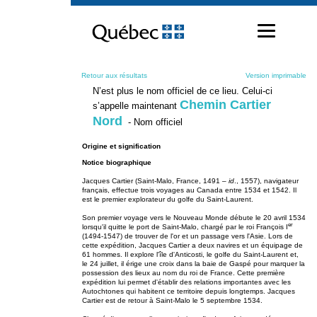
Passer
au
contenu
Retour aux résultats
Version imprimable
N’est plus le nom officiel de ce lieu. Celui-ci
Chemin Cartier
s’appelle maintenant
Nord
- Nom officiel
Origine et signification
Notice biographique
Jacques Cartier (Saint-Malo, France, 1491 –
id
., 1557), navigateur
français, effectue trois voyages au Canada entre 1534 et 1542. Il
est le premier explorateur du golfe du Saint-Laurent.
Son premier voyage vers le Nouveau Monde débute le 20 avril 1534
er
lorsqu'il quitte le port de Saint-Malo, chargé par le roi François I
(1494-1547) de trouver de l'or et un passage vers l'Asie. Lors de
cette expédition, Jacques Cartier a deux navires et un équipage de
61 hommes. Il explore l'île d'Anticosti, le golfe du Saint-Laurent et,
le 24 juillet, il érige une croix dans la baie de Gaspé pour marquer la
possession des lieux au nom du roi de France. Cette première
expédition lui permet d'établir des relations importantes avec les
Autochtones qui habitent ce territoire depuis longtemps. Jacques
Cartier est de retour à Saint-Malo le 5 septembre 1534.