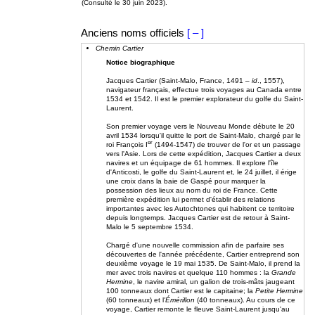
(Consulté le 30 juin 2023).
Anciens noms officiels
[ – ]
Chemin Cartier
Notice biographique
Jacques Cartier (Saint-Malo, France, 1491 –
id
., 1557),
navigateur français, effectue trois voyages au Canada entre
1534 et 1542. Il est le premier explorateur du golfe du Saint-
Laurent.
Son premier voyage vers le Nouveau Monde débute le 20
avril 1534 lorsqu'il quitte le port de Saint-Malo, chargé par le
er
roi François I
(1494-1547) de trouver de l'or et un passage
vers l'Asie. Lors de cette expédition, Jacques Cartier a deux
navires et un équipage de 61 hommes. Il explore l'île
d'Anticosti, le golfe du Saint-Laurent et, le 24 juillet, il érige
une croix dans la baie de Gaspé pour marquer la
possession des lieux au nom du roi de France. Cette
première expédition lui permet d'établir des relations
importantes avec les Autochtones qui habitent ce territoire
depuis longtemps. Jacques Cartier est de retour à Saint-
Malo le 5 septembre 1534.
Chargé d'une nouvelle commission afin de parfaire ses
découvertes de l'année précédente, Cartier entreprend son
deuxième voyage le 19 mai 1535. De Saint-Malo, il prend la
mer avec trois navires et quelque 110 hommes : la
Grande
Hermine
, le navire amiral, un galion de trois-mâts jaugeant
100 tonneaux dont Cartier est le capitaine; la
Petite Hermine
(60 tonneaux) et l
'Émérillon
(40 tonneaux). Au cours de ce
voyage, Cartier remonte le fleuve Saint-Laurent jusqu'au