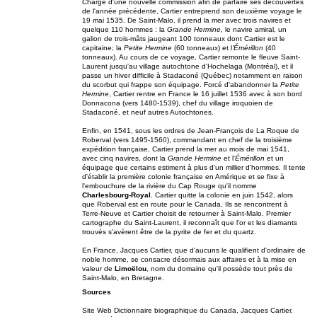
Chargé d'une nouvelle commission afin de parfaire ses découvertes
de l'année précédente, Cartier entreprend son deuxième voyage le
19 mai 1535. De Saint-Malo, il prend la mer avec trois navires et
quelque 110 hommes : la
Grande Hermine
, le navire amiral, un
galion de trois-mâts jaugeant 100 tonneaux dont Cartier est le
capitaine; la
Petite Hermine
(60 tonneaux) et l
'Émérillon
(40
tonneaux). Au cours de ce voyage, Cartier remonte le fleuve Saint-
Laurent jusqu'au village autochtone d'Hochelaga (Montréal), et il
passe un hiver difficile à Stadaconé (Québec) notamment en raison
du scorbut qui frappe son équipage. Forcé d'abandonner la
Petite
Hermine
, Cartier rentre en France le 16 juillet 1536 avec à son bord
Donnacona (vers 1480-1539), chef du village iroquoien de
Stadaconé, et neuf autres Autochtones.
Enfin, en 1541, sous les ordres de Jean-François de La Roque de
Roberval (vers 1495-1560), commandant en chef de la troisième
expédition française, Cartier prend la mer au mois de mai 1541,
avec cinq navires, dont la
Grande Hermine
et l'
Émérillon
et un
équipage que certains estiment à plus d'un millier d'hommes. Il tente
d'établir la première colonie française en Amérique et se fixe à
l'embouchure de la rivière du Cap Rouge qu'il nomme
Charlesbourg-Royal
. Cartier quitte la colonie en juin 1542, alors
que Roberval est en route pour le Canada. Ils se rencontrent à
Terre-Neuve et Cartier choisit de retourner à Saint-Malo. Premier
cartographe du Saint-Laurent, il reconnaît que l'or et les diamants
trouvés s'avèrent être de la pyrite de fer et du quartz.
En France, Jacques Cartier, que d'aucuns le qualifient d'ordinaire de
noble homme, se consacre désormais aux affaires et à la mise en
valeur de
Limoëlou
, nom du domaine qu'il possède tout près de
Saint-Malo, en Bretagne.
Sources
Site Web
Dictionnaire biographique du Canada, Jacques Cartier.