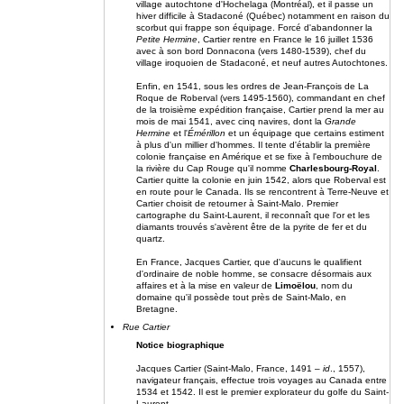
village autochtone d'Hochelaga (Montréal), et il passe un
hiver difficile à Stadaconé (Québec) notamment en raison du
scorbut qui frappe son équipage. Forcé d'abandonner la
Petite Hermine
, Cartier rentre en France le 16 juillet 1536
avec à son bord Donnacona (vers 1480-1539), chef du
village iroquoien de Stadaconé, et neuf autres Autochtones.
Enfin, en 1541, sous les ordres de Jean-François de La
Roque de Roberval (vers 1495-1560), commandant en chef
de la troisième expédition française, Cartier prend la mer au
mois de mai 1541, avec cinq navires, dont la
Grande
Hermine
et l'
Émérillon
et un équipage que certains estiment
à plus d'un millier d'hommes. Il tente d'établir la première
colonie française en Amérique et se fixe à l'embouchure de
la rivière du Cap Rouge qu'il nomme
Charlesbourg-Royal
.
Cartier quitte la colonie en juin 1542, alors que Roberval est
en route pour le Canada. Ils se rencontrent à Terre-Neuve et
Cartier choisit de retourner à Saint-Malo. Premier
cartographe du Saint-Laurent, il reconnaît que l'or et les
diamants trouvés s'avèrent être de la pyrite de fer et du
quartz.
En France, Jacques Cartier, que d'aucuns le qualifient
d'ordinaire de noble homme, se consacre désormais aux
affaires et à la mise en valeur de
Limoëlou
, nom du
domaine qu'il possède tout près de Saint-Malo, en
Bretagne.
Rue Cartier
Notice biographique
Jacques Cartier (Saint-Malo, France, 1491 –
id
., 1557),
navigateur français, effectue trois voyages au Canada entre
1534 et 1542. Il est le premier explorateur du golfe du Saint-
Laurent.