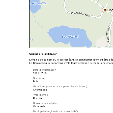
Che
Origine et signification
L'origine de ce nom et, le cas échéant, sa signification n’ont pu être d
La Commission de toponymie invite toute personne détenant une informat
Date d'officialisation
1999-02-05
Spécifique
Bois
Générique (avec ou sans particules de liaison)
Chemin des
Type d'entité
Chemin
Région administrative
Outaouais
Municipalité régionale de comté (MRC)