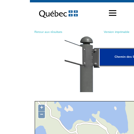
Passer
au
contenu
Retour aux résultats
Version imprimable
Chemin des 
+
−