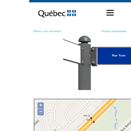
Passer
au
contenu
Retour aux résultats
Version imprimable
Rue Yvon
+
−