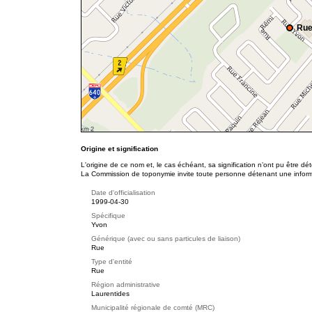
Rue
Origine et signification
L'origine de ce nom et, le cas échéant, sa signification n’ont pu être d
La Commission de toponymie invite toute personne détenant une informat
Date d'officialisation
1999-04-30
Spécifique
Yvon
Générique (avec ou sans particules de liaison)
Rue
Type d'entité
Rue
Région administrative
Laurentides
Municipalité régionale de comté (MRC)