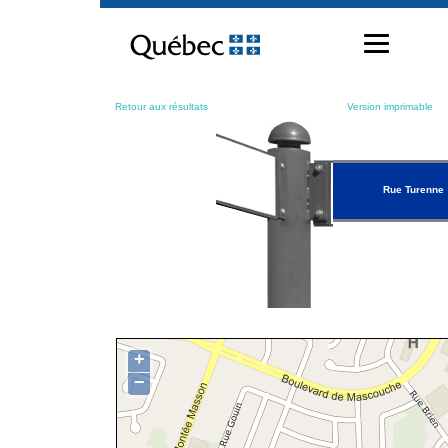
Passer
au
contenu
Retour aux résultats
Version imprimable
Rue Turenne
+
−