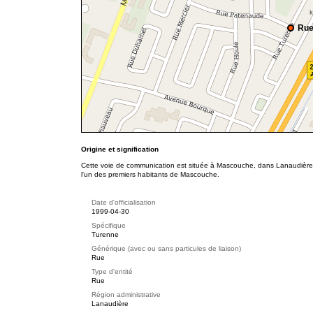
Rue
Origine et signification
Cette voie de communication est située à Mascouche, dans Lanaudière.
l'un des premiers habitants de Mascouche.
Date d'officialisation
1999-04-30
Spécifique
Turenne
Générique (avec ou sans particules de liaison)
Rue
Type d'entité
Rue
Région administrative
Lanaudière