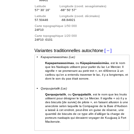
99902
Latitude Longitude (coord. sexagésimales)
57° 30' 16"
-68° 50' 57"
Latitude Longitude (coord. décimales)
57.50446
-68.84921
Carte topographique 1/50 000
24F10
Carte topographique 1/20 000
24F10 -0101
Variantes traditionnelles autochtone
[ – ]
Kapapamawasimau
(Lac)
Kapapamawasimau
, ou
Kàpapàmawàsimàu
, est le nom
que les Naskapis utilisent pour parler du lac Le Mercier. Il
signifie « se promenant au petit trot », en référence à un
caribou qu'on a entendu traverser le lac, il y a longtemps, et
dont le son du pas était sonore.
Qarquujartalik
(Lac)
Qarquujartalik
, ou
Qarqujattalik
, est le nom que les Inuits
utilisent pour désigner le lac Le Mercier. Il signifie « où il y a
des biscuits [de survie] de pilote », en faisant allusion à une
anecdote selon laquelle la Compagnie de la Baie d'Hudson
a laissé à cet endroit, peut-être en guise de réserve, une
quantité de biscuits de ce type afin d'alléger la charge de
porteurs naskapis qui devaient voyager de Kuujjuaq à Fort
Mackenzie.