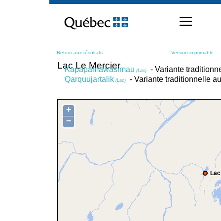
Passer
au
contenu
Retour aux résultats
Version imprimable
Lac Le Mercier
Kapapamawasimau
- Variante traditionn
(Lac)
Qarquujartalik
- Variante traditionnelle a
(Lac)
+
−
Lac