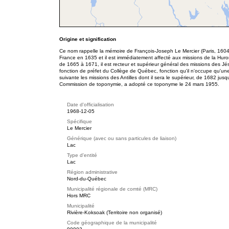
Origine et signification
Ce nom rappelle la mémoire de François-Joseph Le Mercier (Paris, 1604 –
France en 1635 et il est immédiatement affecté aux missions de la Huro
de 1665 à 1671, il est recteur et supérieur général des missions des Jé
fonction de préfet du Collège de Québec, fonction qu'il n'occupe qu'une a
suivante les missions des Antilles dont il sera le supérieur, de 1682 j
Commission de toponymie, a adopté ce toponyme le 24 mars 1955.
Date d'officialisation
1968-12-05
Spécifique
Le Mercier
Générique (avec ou sans particules de liaison)
Lac
Type d'entité
Lac
Région administrative
Nord-du-Québec
Municipalité régionale de comté (MRC)
Hors MRC
Municipalité
Rivière-Koksoak (Territoire non organisé)
Code géographique de la municipalité