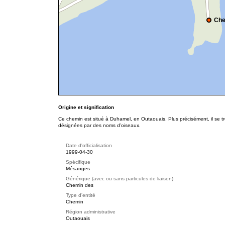
Che
Origine et signification
Ce chemin est situé à Duhamel, en Outaouais. Plus précisément, il se 
désignées par des noms d’oiseaux.
Date d'officialisation
1999-04-30
Spécifique
Mésanges
Générique (avec ou sans particules de liaison)
Chemin des
Type d'entité
Chemin
Région administrative
Outaouais