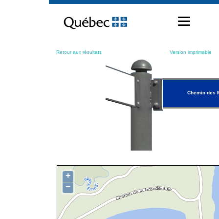
Passer
au
contenu
Retour aux résultats
Version imprimable
Chemin des 
+
−