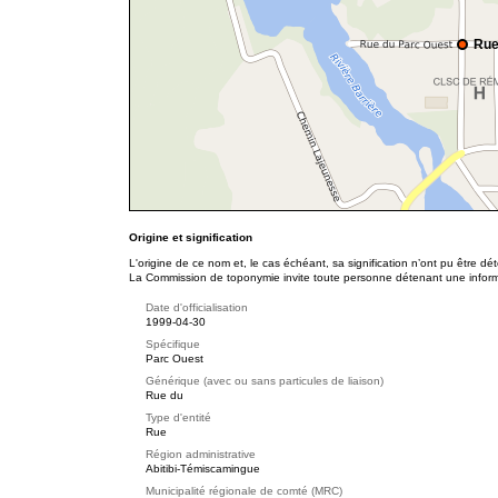
Rue
Origine et signification
L'origine de ce nom et, le cas échéant, sa signification n’ont pu être d
La Commission de toponymie invite toute personne détenant une informat
Date d'officialisation
1999-04-30
Spécifique
Parc Ouest
Générique (avec ou sans particules de liaison)
Rue du
Type d'entité
Rue
Région administrative
Abitibi-Témiscamingue
Municipalité régionale de comté (MRC)