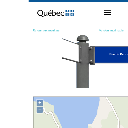
Passer
au
contenu
Retour aux résultats
Version imprimable
Rue du Parc 
+
−