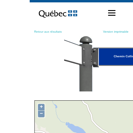
Passer
au
contenu
Retour aux résultats
Version imprimable
Chemin Colli
+
−