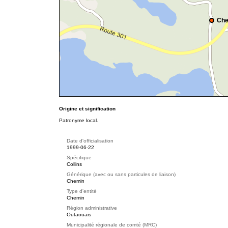
Che
Origine et signification
Patronyme local.
Date d'officialisation
1999-06-22
Spécifique
Collins
Générique (avec ou sans particules de liaison)
Chemin
Type d'entité
Chemin
Région administrative
Outaouais
Municipalité régionale de comté (MRC)