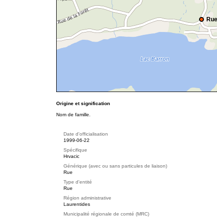
Rue
Origine et signification
Nom de famille.
Date d'officialisation
1999-06-22
Spécifique
Hrvacic
Générique (avec ou sans particules de liaison)
Rue
Type d'entité
Rue
Région administrative
Laurentides
Municipalité régionale de comté (MRC)