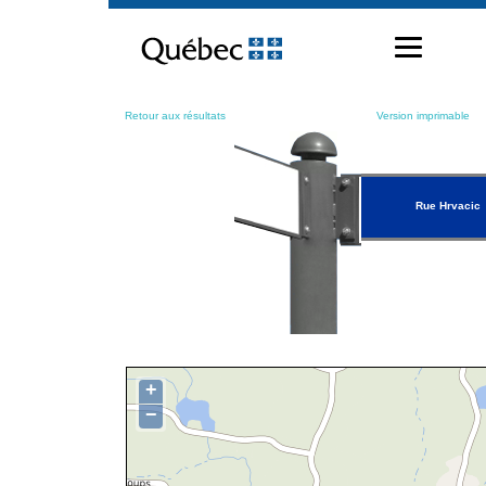
Passer
au
contenu
Retour aux résultats
Version imprimable
Rue Hrvacic
+
−