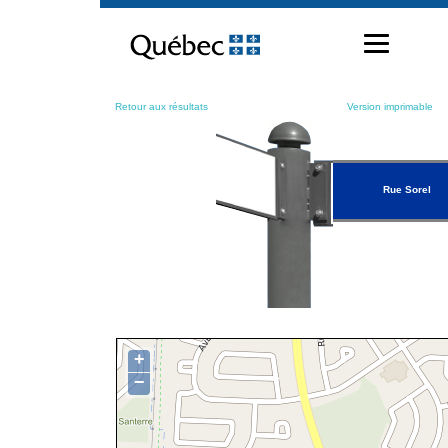
Passer
au
contenu
Retour aux résultats
Version imprimable
Rue Sorel
+
−