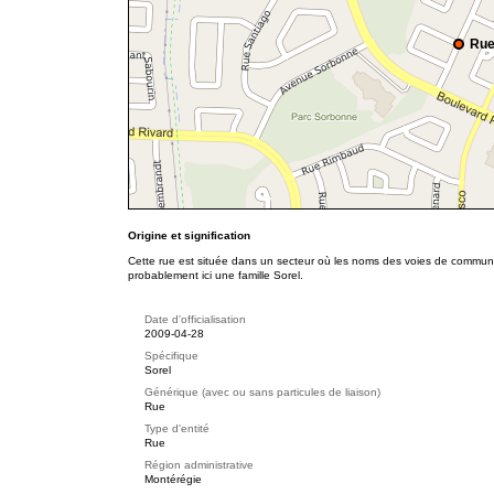
Rue
Origine et signification
Cette rue est située dans un secteur où les noms des voies de communi
probablement ici une famille Sorel.
Date d'officialisation
2009-04-28
Spécifique
Sorel
Générique (avec ou sans particules de liaison)
Rue
Type d'entité
Rue
Région administrative
Montérégie