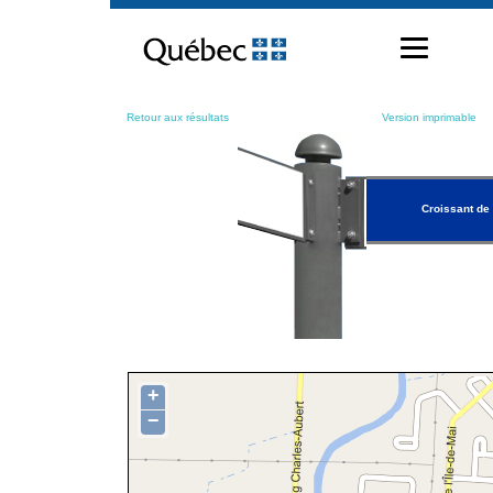
Passer
au
contenu
Retour aux résultats
Version imprimable
Croissant de l
+
−