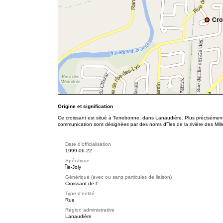
Croi
Origine et signification
Ce croissant est situé à Terrebonne, dans Lanaudière. Plus précisément,
communication sont désignées par des noms d'îles de la rivière des Mille Î
Date d'officialisation
1999-06-22
Spécifique
Île-Joly
Générique (avec ou sans particules de liaison)
Croissant de l'
Type d'entité
Rue
Région administrative
Lanaudière