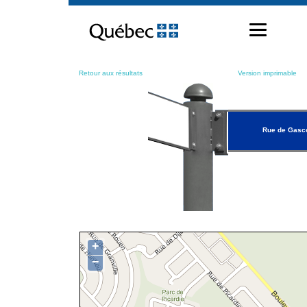
Passer
au
contenu
Retour aux résultats
Version imprimable
Rue de Gasc
+
−