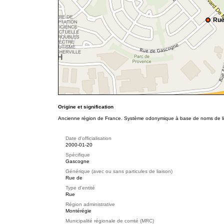
Rue
Origine et signification
Ancienne région de France. Système odonymique à base de noms de li
Date d'officialisation
2000-01-20
Spécifique
Gascogne
Générique (avec ou sans particules de liaison)
Rue de
Type d'entité
Rue
Région administrative
Montérégie
Municipalité régionale de comté (MRC)