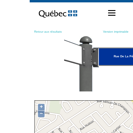
Passer
au
contenu
Retour aux résultats
Version imprimable
Rue De La P
+
−