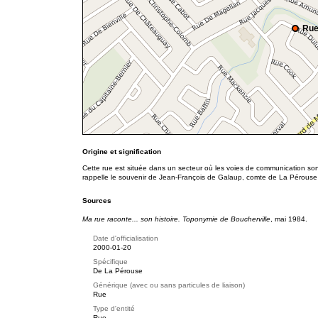
Rue
Origine et signification
Cette rue est située dans un secteur où les voies de communication s
rappelle le souvenir de Jean-François de Galaup, comte de La Pérouse 
Sources
Ma rue raconte... son histoire. Toponymie de Boucherville
, mai 1984.
Date d'officialisation
2000-01-20
Spécifique
De La Pérouse
Générique (avec ou sans particules de liaison)
Rue
Type d'entité
Rue