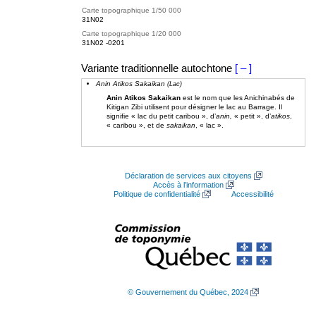
Carte topographique 1/50 000
31N02
Carte topographique 1/20 000
31N02 -0201
Variante traditionnelle autochtone
[ – ]
Anin Atikos Sakaikan
(Lac)
Anin Atikos Sakaikan
est le nom que les Anichinabés de
Kitigan Zibi utilisent pour désigner le lac au Barrage. Il
signifie « lac du petit caribou », d’
anin,
« petit », d’
atikos
,
« caribou », et de
sakaikan
, « lac ».
Déclaration de services aux citoyens
Accès à l’information
Politique de confidentialité
Accessibilité
© Gouvernement du Québec, 2024