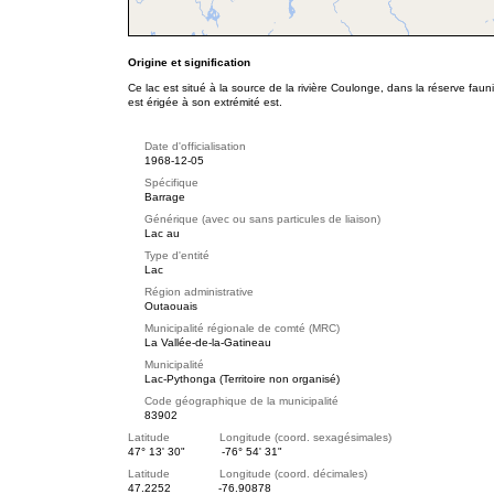
Origine et signification
Ce lac est situé à la source de la rivière Coulonge, dans la réserve fau
est érigée à son extrémité est.
Date d'officialisation
1968-12-05
Spécifique
Barrage
Générique (avec ou sans particules de liaison)
Lac au
Type d'entité
Lac
Région administrative
Outaouais
Municipalité régionale de comté (MRC)
La Vallée-de-la-Gatineau
Municipalité
Lac-Pythonga (Territoire non organisé)
Code géographique de la municipalité
83902
Latitude Longitude (coord. sexagésimales)
47° 13' 30"
-76° 54' 31"
Latitude Longitude (coord. décimales)
47.2252
-76.90878