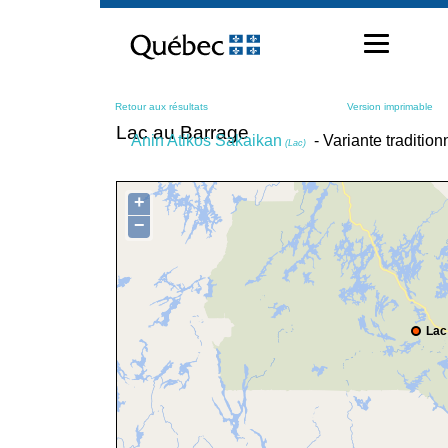
Passer
au
contenu
Retour aux résultats
Version imprimable
Lac au Barrage
Anin Atikos Sakaikan
- Variante traditio
(Lac)
+
−
Lac