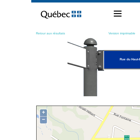
Passer
au
contenu
Retour aux résultats
Version imprimable
Rue du Haut-
+
−