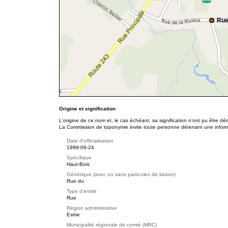
Rue
Origine et signification
L'origine de ce nom et, le cas échéant, sa signification n’ont pu être d
La Commission de toponymie invite toute personne détenant une informat
Date d'officialisation
1999-09-24
Spécifique
Haut-Bois
Générique (avec ou sans particules de liaison)
Rue du
Type d'entité
Rue
Région administrative
Estrie
Municipalité régionale de comté (MRC)