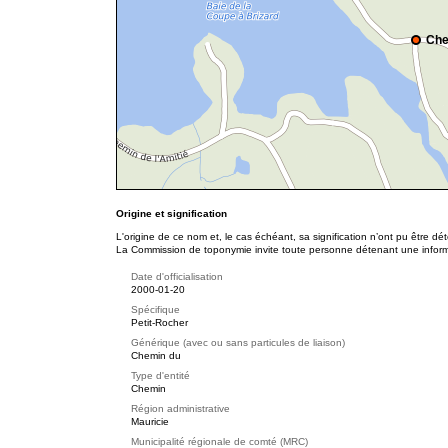
Che
Origine et signification
L'origine de ce nom et, le cas échéant, sa signification n’ont pu être d
La Commission de toponymie invite toute personne détenant une informat
Date d'officialisation
2000-01-20
Spécifique
Petit-Rocher
Générique (avec ou sans particules de liaison)
Chemin du
Type d'entité
Chemin
Région administrative
Mauricie
Municipalité régionale de comté (MRC)