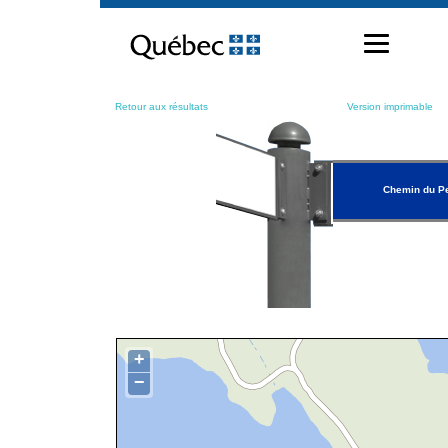
Passer
au
contenu
Retour aux résultats
Version imprimable
Chemin du Pe
+
−